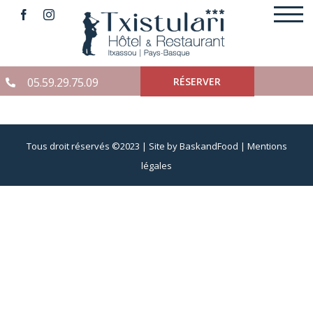
Skip
to
content
05.59.29.75.09
RÉSERVER
Tous droit réservés ©2023 |
Site by BaskandFood
|
Mentions
légales