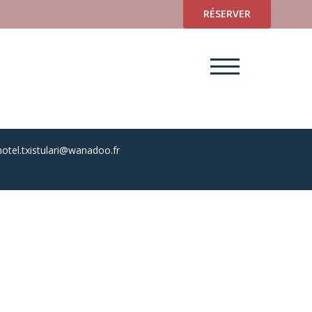
RÉSERVER
hotel.txistulari@wanadoo.fr