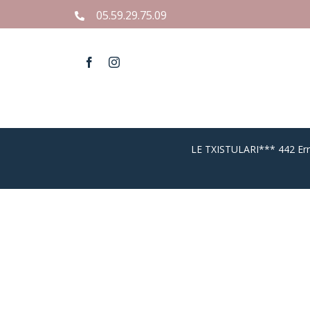
Skip
05.59.29.75.09
to
content
LE TXISTULARI*** 442 Err